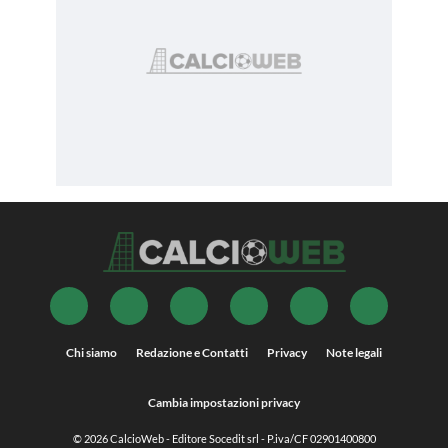
Chi siamo
Redazione e Contatti
Privacy
Note legali
Cambia impostazioni privacy
© 2026
CalcioWeb
- Editore Socedit srl - P.iva/CF 02901400800