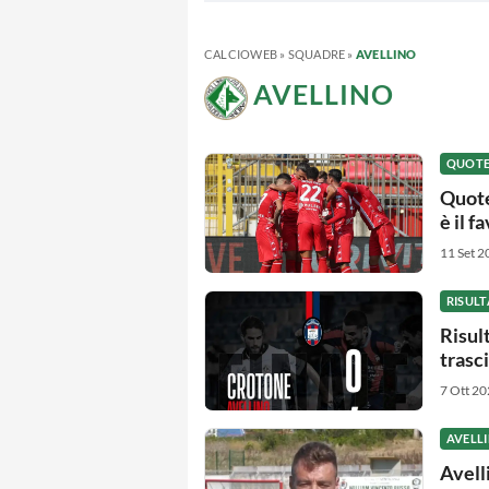
CALCIOWEB
»
SQUADRE
»
AVELLINO
AVELLINO
QUOTE 
Quote
è il f
11 Set 2
RISULT
Risul
trasc
7 Ott 20
AVELL
Avell