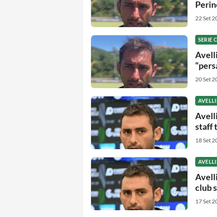
Perine
22 Set 2
SERIE C
Avelli
“pers
20 Set 2
AVELL
Avell
staff
18 Set 2
AVELL
Avell
club 
17 Set 2