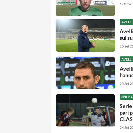
1 Ott 20
AVELL
Avell
sul s
25 Set 2
AVELL
Avelli
hanno 
25 Set 2
SERIE 
Serie 
pari p
CLAS
24 Set 2