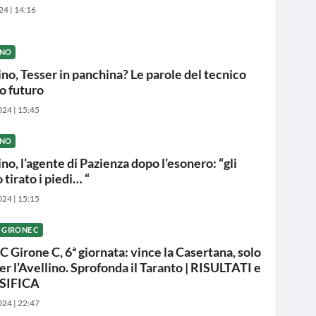
24 | 14:16
INO
ino, Tesser in panchina? Le parole del tecnico
uo futuro
024 | 15:45
INO
no, l’agente di Pazienza dopo l’esonero: “gli
tirato i piedi… “
024 | 15:15
C GIRONE C
C Girone C, 6ª giornata: vince la Casertana, solo
er l’Avellino. Sprofonda il Taranto | RISULTATI e
SIFICA
024 | 22:47