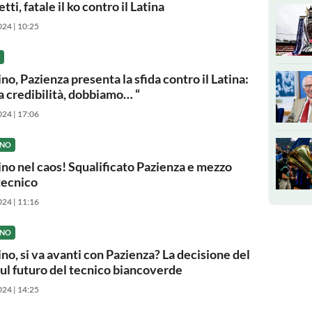
tti, fatale il ko contro il Latina
024 | 10:25
no, Pazienza presenta la sfida contro il Latina:
a credibilità, dobbiamo… “
024 | 17:06
INO
ino nel caos! Squalificato Pazienza e mezzo
 tecnico
024 | 11:16
INO
ino, si va avanti con Pazienza? La decisione del
sul futuro del tecnico biancoverde
024 | 14:25