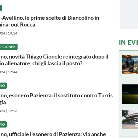
-Avellino, le prime scelte di Biancolino in
ina: out Rocca
024 | 10:14
IN EV
O CIONEK
ino, novità Thiago Cionek: reintegrato dopo il
 allenatore, chi gli lascia il posto?
024 | 12:44
INO
ino, esonero Pazienza: il sostituto contro Turris
gia
024 | 12:13
INO
no, ufficiale l’esonero di Pazienza: via anche