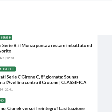
SERIE B
 Serie B, il Monza punta a restare imbattuto ed
avorito
025 | 12:53
ATI SERIE C
tati Serie C Girone C, 8ª giornata: Sounas
ina l’Avellino contro il Crotone | CLASSIFICA
24 | 22:41
INO
ino, Cionek verso il reintegro? La situazione