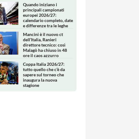
Quando iniziano i
principali campionati
europei 2026/27:
calendario completo, date
e differenze tra le leghe
Mancini è il nuovo ct
dell’Italia, Ranieri
direttore tecnico: così
Malagò ha chiuso in 48
ore il caos azzurro
Coppa Italia 2026/27:
tutto quello che c’è da
sapere sul torneo che
inaugura la nuova
stagione