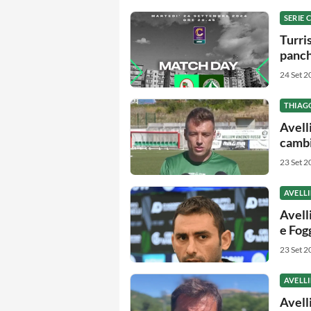
SERIE C
Turris
panch
24 Set 2
THIAG
Avell
cambio
23 Set 2
AVELL
Avell
e Fog
23 Set 2
AVELL
Avelli