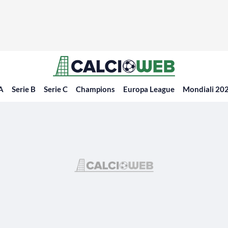
 A
Serie B
Serie C
Champions
Europa League
Mondiali 20