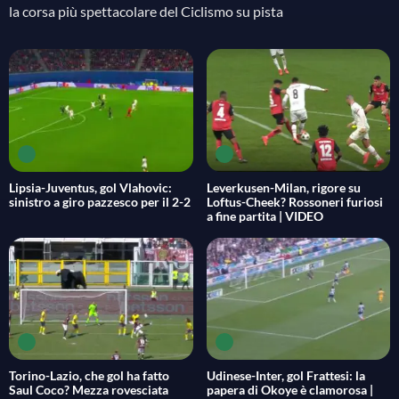
la corsa più spettacolare del Ciclismo su pista
Lipsia-Juventus, gol Vlahovic:
Leverkusen-Milan, rigore su
sinistro a giro pazzesco per il 2-2
Loftus-Cheek? Rossoneri furiosi
a fine partita | VIDEO
Torino-Lazio, che gol ha fatto
Udinese-Inter, gol Frattesi: la
Saul Coco? Mezza rovesciata
papera di Okoye è clamorosa |