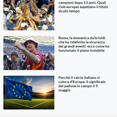
campioni dopo 53 anni. Quali
club europei aspettano il titolo
da più tempo
Roma, la domenica da brividi
che ha ridefinito la sicurezza
dei grandi eventi: ecco come ha
funzionato il piano invisibile
Perché il calcio italiano si
colora d'Europa: il significato
del pallone in campo il 9
maggio