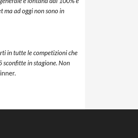
 generale è lontana dal 100% e
set ma ad oggi non sono in
ti in tutte le competizioni che
 sconfitte in stagione. Non
inner.