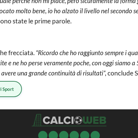
uale perché non mi piace, però sicuramente la forma
ocato molto bene, io ho alzato il livello nel secondo 
ono state le prime parole.
he frecciata.
“Ricordo che ho raggiunto sempre i quar
tite e ne ho perse veramente poche, con oggi siamo a 5
 avere una grande continuità di risultati”,
conclude S
i Sport