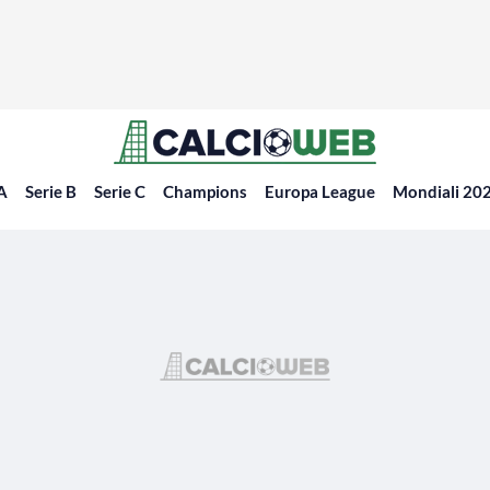
 A
Serie B
Serie C
Champions
Europa League
Mondiali 20