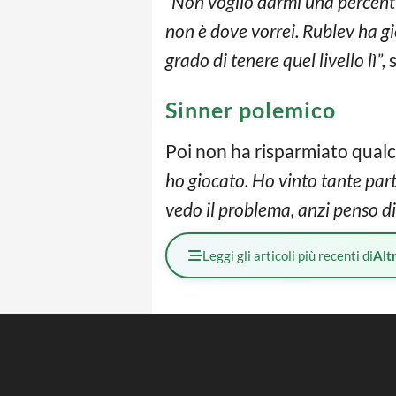
“Non voglio darmi una percent
non è dove vorrei. Rublev ha gi
grado di tenere quel livello lì”,
s
Sinner polemico
Poi non ha risparmiato qualc
ho giocato. Ho vinto tante par
vedo il problema, anzi penso di
Leggi gli articoli più recenti di
Altr