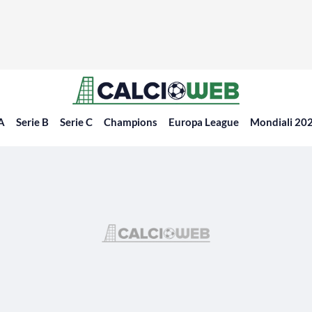
 A
Serie B
Serie C
Champions
Europa League
Mondiali 20