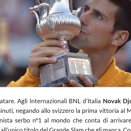
tare. Agli Internazionali BNL d’Italia
Novak Djo
minuti, negando allo svizzero la prima vittoria a
ennista serbo n°1 al mondo che conta di arrivar
o all’unico titolo del Grande Slam che gli manca. Co