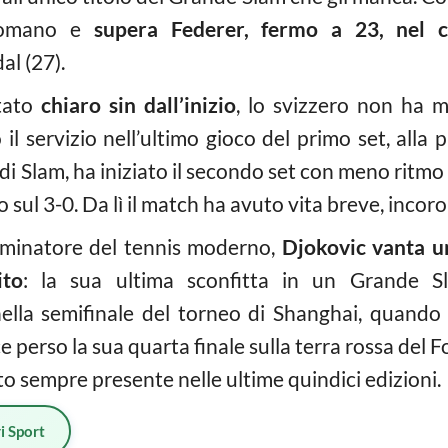
 romano e
supera Federer, fermo a 23, nel
al (27).
tato
chiaro sin dall’inizio
, lo svizzero non ha m
 il servizio nell’ultimo gioco del primo set, alla 
di Slam, ha iniziato il secondo set con meno ritmo
sul 3-0. Da lì il match ha avuto vita breve, incoro
ominatore del tennis moderno,
Djokovic vanta un
ito
: la sua ultima sconfitta in un Grande 
 nella semifinale del torneo di Shanghai, quando
e perso la sua quarta finale sulla terra rossa del F
o sempre presente nelle ultime quindici edizioni.
i Sport