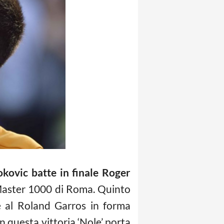
kovic batte in finale Roger
l Master 1000 di Roma. Quinto
e al Roland Garros in forma
n questa vittoria ‘Nole’ porta