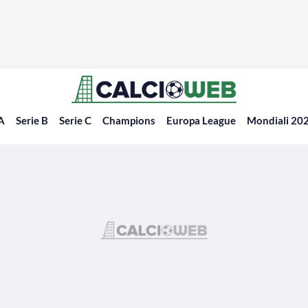
 A
Serie B
Serie C
Champions
Europa League
Mondiali 20