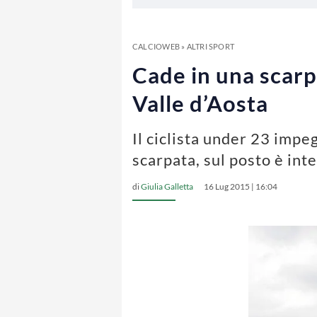
CALCIOWEB
»
ALTRI SPORT
Cade in una scarpa
Valle d’Aosta
Il ciclista under 23 impe
scarpata, sul posto è int
di
Giulia Galletta
16 Lug 2015 | 16:04