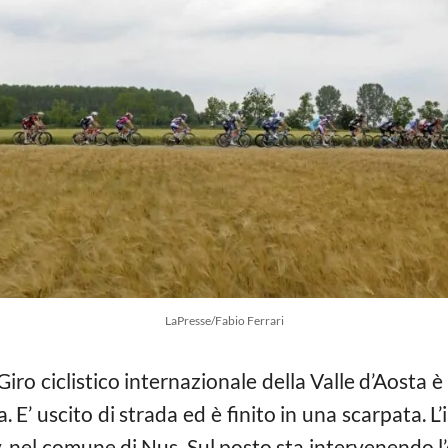
LaPresse/Fabio Ferrari
ro ciclistico internazionale della Valle d’Aosta 
E’ uscito di strada ed è finito in una scarpata. L’i
y, nel comune di Nus. Sul posto sta intervenendo 