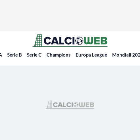
 A
Serie B
Serie C
Champions
Europa League
Mondiali 20