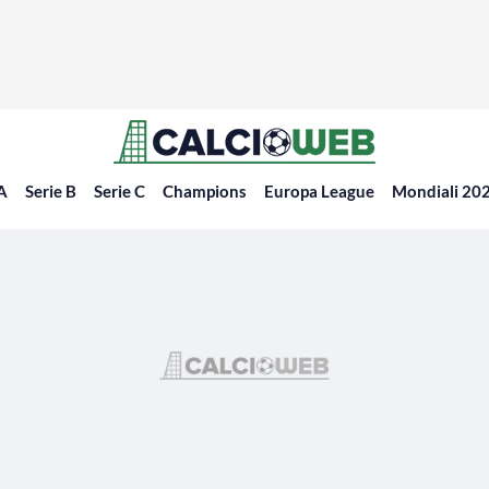
 A
Serie B
Serie C
Champions
Europa League
Mondiali 20