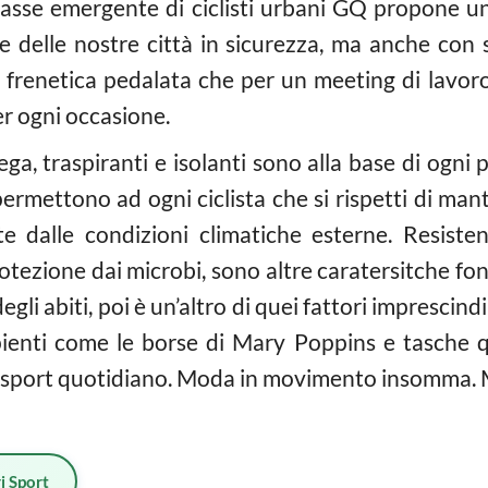
lasse emergente di ciclisti urbani GQ propone 
 delle nostre città in sicurezza, ma anche con st
 frenetica pedalata che per un meeting di lavoro
r ogni occasione.
iega, traspiranti e isolanti sono alla base di og
ti permettono ad ogni ciclista che si rispetti di m
 dalle condizioni climatiche esterne. Resisten
protezione dai microbi, sono altre caratersitche f
li abiti, poi è un’altro di quei fattori imprescindi
apienti come le borse di Mary Poppins e tasche qu
o sport quotidiano. Moda in movimento insomma. 
i Sport