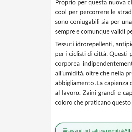
Proprio per questa nuova c
cool per percorrere le strade
sono coniugabili sia per una
sempre e comunque validi pe
Tessuti idrorepellenti, antip
per i ciclisti di città. Ques
corporea indipendentemente
all’umidità, oltre che nella 
abbigliamento .La capienza deg
al lavoro. Zaini grandi e c
coloro che praticano quest
Leggi gli articoli più recenti di
Altr