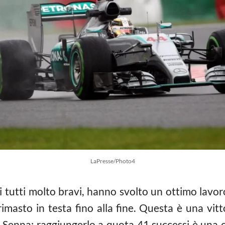
LaPresse/Photo4
ti tutti molto bravi, hanno svolto un ottimo lavo
imasto in testa fino alla fine. Questa è una vit
enna: raggiungerlo a quota 41 successi è una c