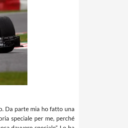
ro. Da parte mia ho fatto una
toria speciale per me, perché
osa davvero speciale”. Lo ha