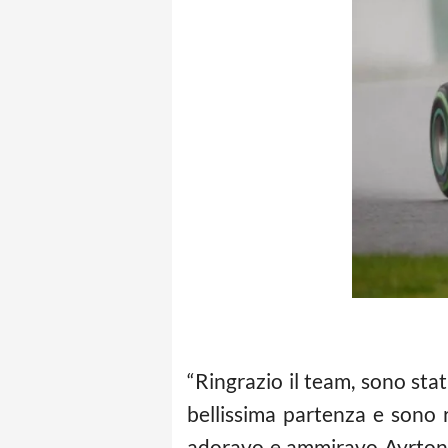
“Ringrazio il team, sono sta
bellissima partenza e sono r
adoravo e ammiravo Ayrton S