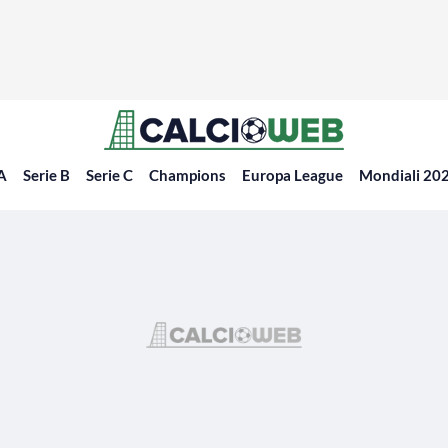
 A
Serie B
Serie C
Champions
Europa League
Mondiali 20