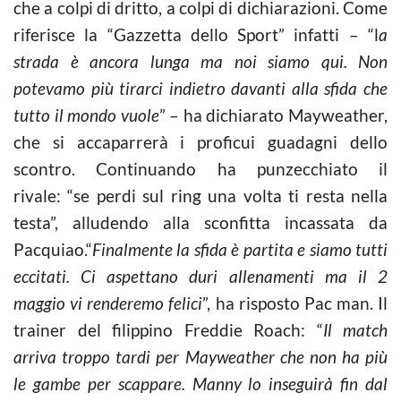
che a colpi di dritto, a colpi di dichiarazioni. Come
riferisce la “Gazzetta dello Sport” infatti – “l
a
strada è ancora lunga ma noi siamo qui. Non
potevamo più tirarci indietro davanti alla sfida che
tutto il mondo vuole
” – ha dichiarato Mayweather,
che si accaparrerà i proficui guadagni dello
scontro. Continuando ha punzecchiato il
rivale: “se perdi sul ring una volta ti resta nella
testa”, alludendo alla sconfitta incassata da
Pacquiao.“
Finalmente la sfida è partita e siamo tutti
eccitati. Ci aspettano duri allenamenti ma il 2
maggio vi renderemo felici
”, ha risposto Pac man. Il
trainer del filippino Freddie Roach: “
Il match
arriva troppo tardi per Mayweather che non ha più
le gambe per scappare. Manny lo inseguirà fin dal