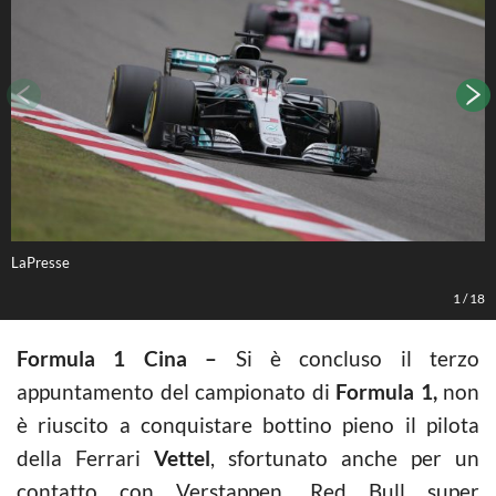
LaPresse
L
1
/
18
Formula 1 Cina –
Si è concluso il terzo
appuntamento del campionato di
Formula 1,
non
è riuscito a conquistare bottino pieno il pilota
della Ferrari
Vettel
, sfortunato anche per un
contatto con Verstappen. Red Bull super