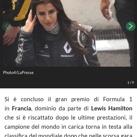
Photo4/LaPresse
P
1
/
9
Si è concluso il gran premio di Formula 1
in
Francia
, dominio da parte di
Lewis Hamilton
che si è riscattato dopo le ultime prestazioni, il
campione del mondo in carica torna in testa alla
classifica del mondiale dopo che nelle scorsa gara