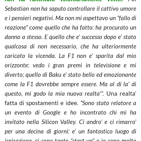
Sebastian non ha saputo controllare il cattivo umore
e i pensieri negativi. Ma non mi aspettavo un “fallo di
reazione”
c
ome quello che ha fatto: ha procurato un
danno a stesso. E quello che e’ successo dopo e’ stato
qualcosa di non necessario, che ha ulteriormente
caricato la vicenda. La F1 non e’ sparita dal mio
orizzonte: vedo i gran premi in televisione e mi
diverto; quello di Baku e’ stato bello ed emozionante
come la F1 dovrebbe sempre essere. Ma al di la’ di
questo, mi godo la mia nuova realta'”.
Una realta’
fatta di spostamenti e idee.
“Sono stato relatore a
un evento di Google e ho incontrato chi mi ha
invitato nella Silicon Valley. Ci andro’ e ci rimarro’
per una decina di giorni: e’ un fantastico luogo di
ispirazione, ci sono tante “start up” e io sono molto