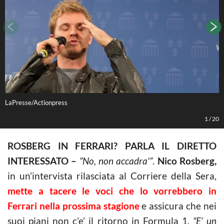
LaPresse/Actionpress
L
1
/
20
ROSBERG IN FERRARI? PARLA IL DIRETTO
INTERESSATO –
“No, non accadra'”
.
Nico Rosberg,
in un’intervista rilasciata al Corriere della Sera,
mette a tacere le voci che lo vorrebbero in
Ferrari nella prossima stagione
e assicura che nei
suoi piani non c’e’ il ritorno in Formula 1.
“E’ un