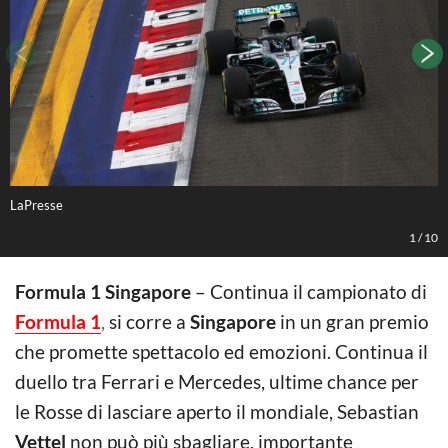
LaPresse
L
1
/
10
Formula 1 Singapore
– Continua il campionato di
Formula 1
,
si corre a
Singapore
in un gran premio
che promette spettacolo ed emozioni. Continua il
duello tra Ferrari e Mercedes, ultime chance per
le Rosse di lasciare aperto il mondiale, Sebastian
Vettel
non può più sbagliare, importante