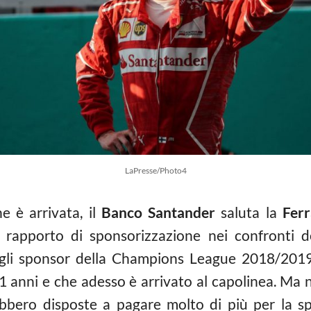
LaPresse/Photo4
he è arrivata, il
Banco Santander
saluta la
Ferr
 rapporto di sponsorizzazione nei confronti d
 gli sponsor della Champions League 2018/2019
1 anni e che adesso è arrivato al capolinea. Ma
ebbero disposte a pagare molto di più per la s