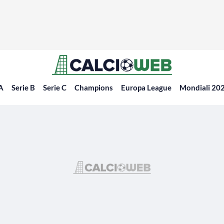
 A
Serie B
Serie C
Champions
Europa League
Mondiali 20