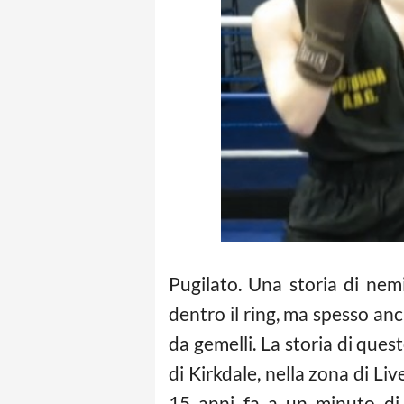
Pugilato. Una storia di nemic
dentro il ring, ma spesso an
da gemelli. La storia di quest
di Kirkdale, nella zona di Li
15 anni fa a un minuto di d