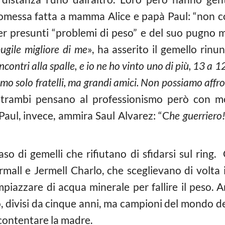
omessa fatta a mamma Alice e papà Paul: “non co
er presunti “problemi di peso” e del suo pugno m
ugile migliore di me
», ha asserito il gemello rinun
ontri alla spalle, e io ne ho vinto uno di più, 13 a 1
iamo solo fratelli, ma grandi amici. Non possiamo affro
 entrambi pensano al professionismo però con mo
 Paul, invece, ammira Saul Alvarez: “C
he guerriero!
o di gemelli che rifiutano di sfidarsi sul rin
mall e Jermell Charlo, che sceglievano di volta i
impiazzare di acqua minerale per fallire il peso.
ko, divisi da cinque anni, ma campioni del mondo
 scontentare la madre.