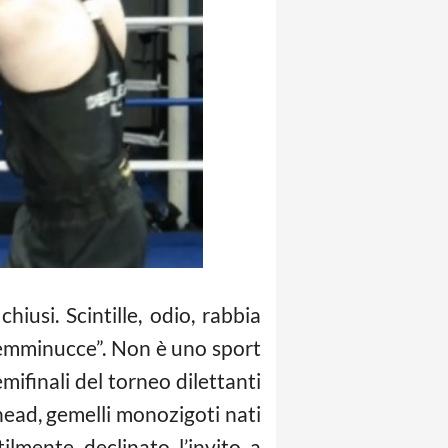
hiusi. Scintille, odio, rabbia
“femminucce”. Non è uno sport
emifinali del torneo dilettanti
nhead, gemelli monozigoti nati
ilmente declinato l’invito a