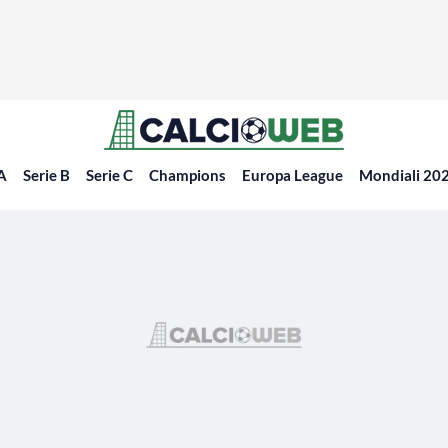
 A
Serie B
Serie C
Champions
Europa League
Mondiali 20