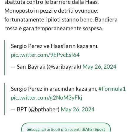
sbattuta contro le barriere dalla Haas.
Monoposto in pezzi e detriti ovunque:
fortunatamente i piloti stanno bene. Bandiera
rossa e gara temporaneamente sospesa.
Sergio Perez ve Haas’ların kaza anı.
pic.twitter.com/9EPvcEsf64
— Sarı Bayrak (@saribayrak)
May 26, 2024
Sergio Perez’in aracından kaza anı.
#Formula1
pic.twitter.com/g2NoM3yFkj
— BPT (@bpthaber)
May 26, 2024
Leggi gli articoli più recenti di
Altri Sport