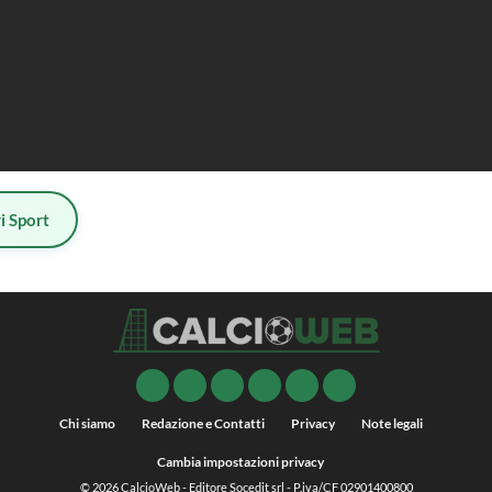
i Sport
Chi siamo
Redazione e Contatti
Privacy
Note legali
Cambia impostazioni privacy
© 2026
CalcioWeb
- Editore Socedit srl - P.iva/CF 02901400800