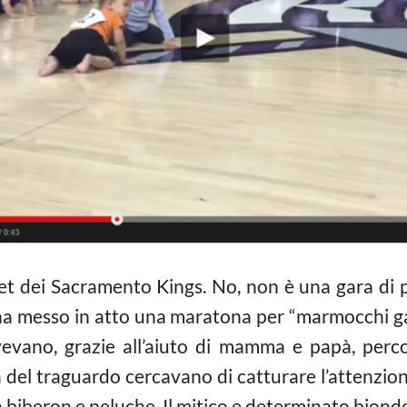
et dei Sacramento Kings. No, non è una gara di p
 messo in atto una maratona per “marmocchi gatto
evano, grazie all’aiuto di mamma e papà, perc
 del traguardo cercavano di catturare l’attenzione
n biberon e peluche. Il mitico e determinato biond