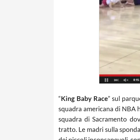
“
King Baby Race
” sul parqu
squadra americana di NBA ha
squadra di Sacramento dov
tratto. Le madri sulla sponda
dei piccoli inconsapevoli, co