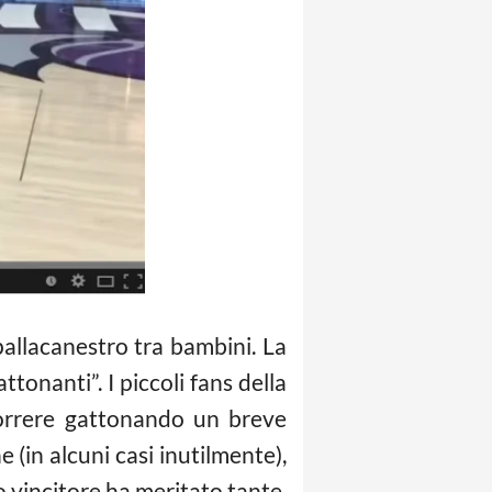
allacanestro tra bambini. La
nanti”. I piccoli fans della
orrere gattonando un breve
 (in alcuni casi inutilmente),
o vincitore ha meritato tante,