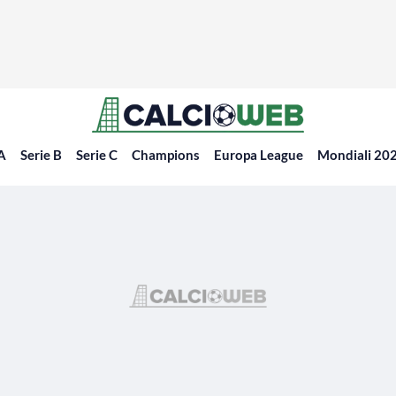
 A
Serie B
Serie C
Champions
Europa League
Mondiali 20