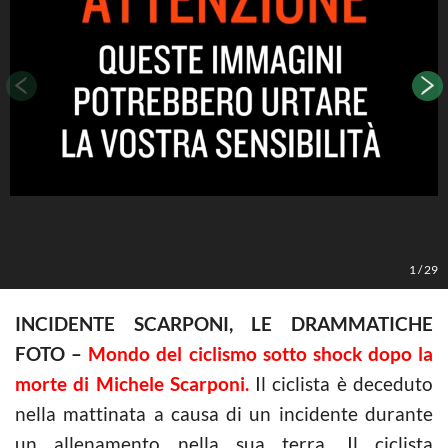
F
1
/
29
INCIDENTE SCARPONI, LE DRAMMATICHE
FOTO –
Mondo del ciclismo sotto shock dopo la
morte di Michele Scarponi.
Il ciclista è deceduto
nella mattinata a causa di un incidente durante
un allenamento nella sua terra. Il ciclista