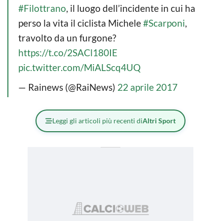
#Filottrano
, il luogo dell’incidente in cui ha
perso la vita il ciclista Michele
#Scarponi
,
travolto da un furgone?
https://t.co/2SACl180IE
pic.twitter.com/MiALScq4UQ
— Rainews (@RaiNews)
22 aprile 2017
Leggi gli articoli più recenti di
Altri Sport