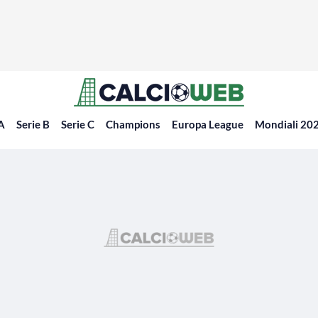
 A
Serie B
Serie C
Champions
Europa League
Mondiali 20