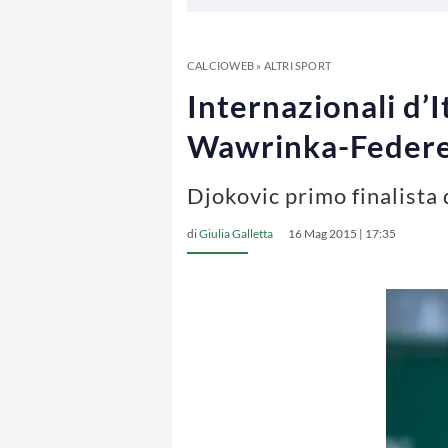
CALCIOWEB
»
ALTRI SPORT
Internazionali d’I
Wawrinka-Feder
Djokovic primo finalista d
di
Giulia Galletta
16 Mag 2015 | 17:35