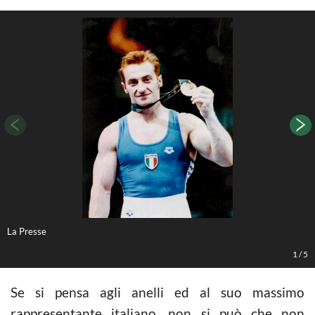
La Presse
L
1
/
5
Se si pensa agli anelli ed al suo massimo
rappresentante italiano, non si può che non