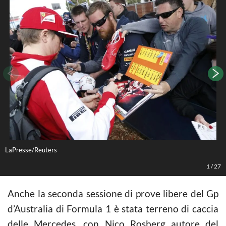
LaPresse/Reuters
L
1
/
27
Anche la seconda sessione di prove libere del Gp
d’Australia di Formula 1 è stata terreno di caccia
delle Mercedes, con Nico Rosberg autore del