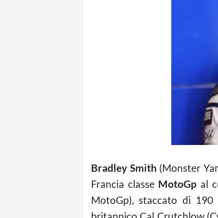
Bradley Smith
(Monster Yama
Francia classe
MotoGp
al c
MotoGp), staccato di 190 
britannico Cal Crutchlow (C