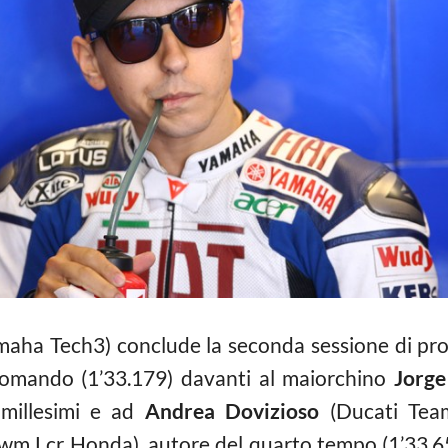
ha Tech3) conclude la seconda sessione di prov
omando (1’33.179) davanti al maiorchino
Jorge
millesimi e ad
Andrea Dovizioso
(Ducati Team)
wm Lcr Honda), autore del quarto tempo (1’33.65