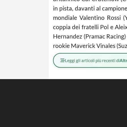
in pista, davanti al campio
mondiale Valentino Rossi (Y
coppia dei fratelli Pol e Al
Hernandez (Pramac Racing) e
rookie Maverick Vinales (Suz
Leggi gli articoli più recenti di
Altr