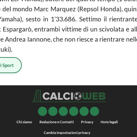
ne del mondo Marc Marquez (Repsol Honda), quinto
amaha), sesto in 1’33.686. Settimo il rientrant
eix Espargarò, entrambi vittime di un scivolata e 
 Andrea Iannone, che non riesce a rientrare nelle
uki).
i Sport
Chi siamo
Redazione e Contatti
Privacy
Note legali
Cambia impostazioni privacy