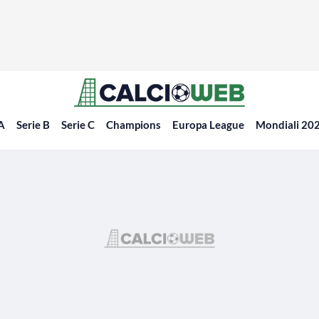
 A
Serie B
Serie C
Champions
Europa League
Mondiali 20