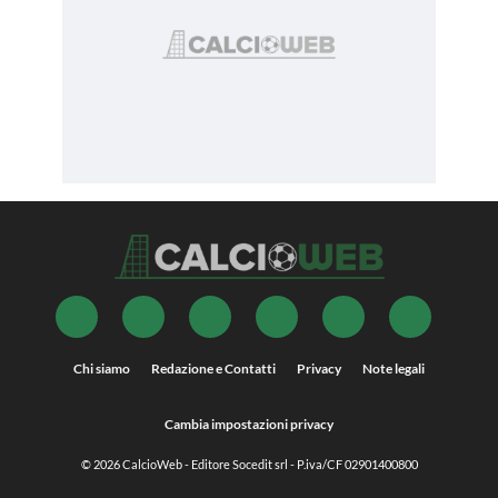
Chi siamo
Redazione e Contatti
Privacy
Note legali
Cambia impostazioni privacy
© 2026
CalcioWeb
- Editore Socedit srl - P.iva/CF 02901400800