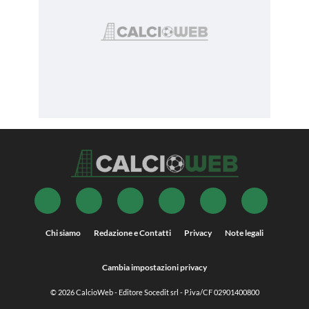
Chi siamo
Redazione e Contatti
Privacy
Note legali
Cambia impostazioni privacy
© 2026
CalcioWeb
- Editore Socedit srl - P.iva/CF 02901400800