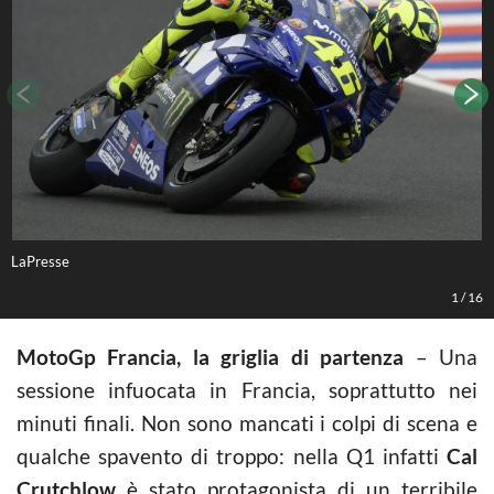
LaPresse
L
1
/
16
MotoGp Francia, la griglia di partenza
– Una
sessione infuocata in Francia, soprattutto nei
minuti finali. Non sono mancati i colpi di scena e
qualche spavento di troppo: nella Q1 infatti
Cal
Crutchlow
è stato protagonista di un terribile