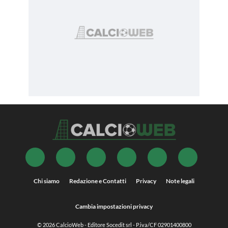
Chi siamo
Redazione e Contatti
Privacy
Note legali
Cambia impostazioni privacy
© 2026
CalcioWeb
- Editore Socedit srl - P.iva/CF 02901400800