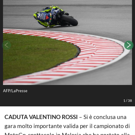
AFP/LaPresse
A
1
/
38
CADUTA VALENTINO ROSSI
– Si è conclusa una
gara molto importante valida per il campionato di
MotoGp, spettacolo in Malesia che ha portato alla