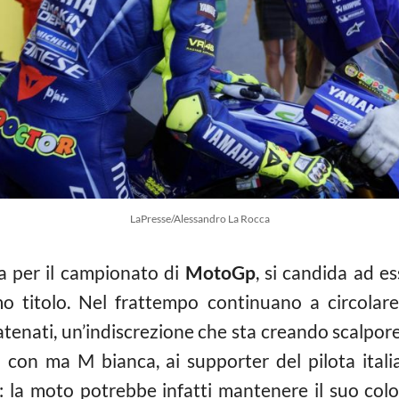
LaPresse/Alessandro La Rocca
sa per il campionato di
MotoGp
, si candida ad e
mo titolo. Nel frattempo continuano a circolar
atenati, un’indiscrezione che sta creando scalpore 
a con ma M bianca, ai supporter del pilota ital
i: la moto potrebbe infatti mantenere il suo colo