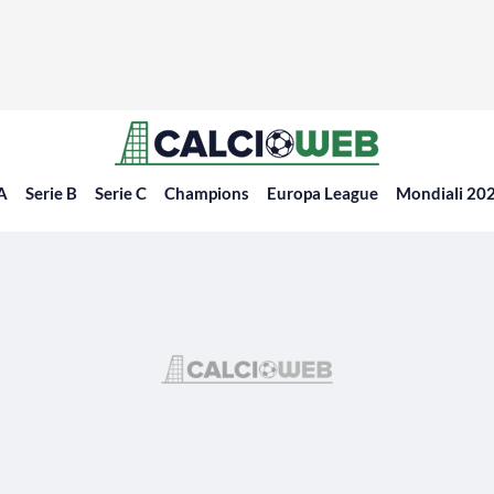
 A
Serie B
Serie C
Champions
Europa League
Mondiali 20