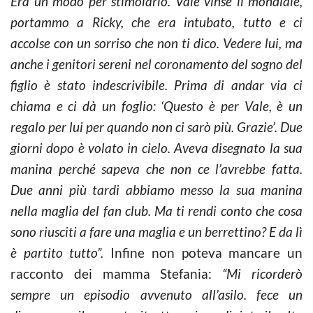
Era un modo per stimolarlo. Vale vinse il mondiale,
portammo a Ricky, che era intubato, tutto e ci
accolse con un sorriso che non ti dico. Vedere lui, ma
anche i genitori sereni nel coronamento del sogno del
figlio è stato indescrivibile. Prima di andar via ci
chiama e ci dà un foglio: ‘Questo è per Vale, è un
regalo per lui per quando non ci sarò più. Grazie’. Due
giorni dopo è volato in cielo. Aveva disegnato la sua
manina perché sapeva che non ce l’avrebbe fatta.
Due anni più tardi abbiamo messo la sua manina
nella maglia del fan club. Ma ti rendi conto che cosa
sono riusciti a fare una maglia e un berrettino? E da lì
è partito tutto”.
Infine non poteva mancare un
racconto dei mamma Stefania:
“Mi ricorderò
sempre un episodio avvenuto all’asilo. fece un