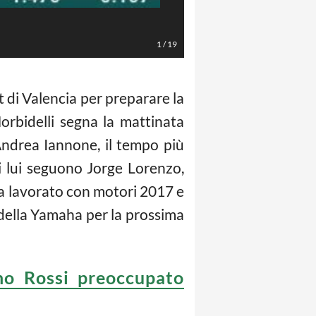
LaPresse/EXPA
1
/
19
est di Valencia per preparare la
orbidelli segna la mattinata
Andrea Iannone, il tempo più
di lui seguono Jorge Lorenzo,
ha lavorato con motori 2017 e
a della Yamaha per la prossima
no Rossi preoccupato