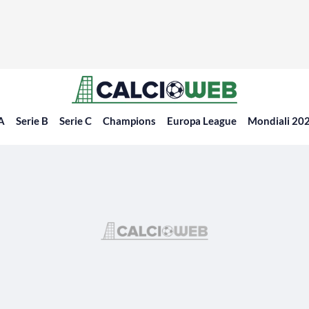
 A
Serie B
Serie C
Champions
Europa League
Mondiali 20