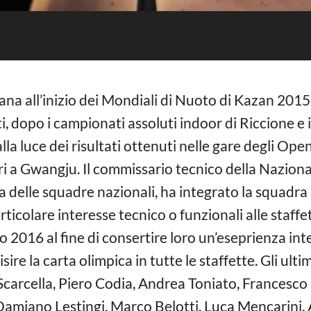
a all’inizio dei Mondiali di Nuoto di Kazan 2015.
ti, dopo i campionati assoluti indoor di Riccione e i
a luce dei risultati ottenuti nelle gare degli Op
i a Gwangju. Il commissario tecnico della Nazional
a delle squadre nazionali, ha integrato la squadra 
rticolare interesse tecnico o funzionali alle staffett
o 2016 al fine di consertire loro un’eseprienza int
isire la carta olimpica in tutte le staffette. Gli ult
ria Scarcella, Piero Codia, Andrea Toniato, Frances
Damiano Lestingi, Marco Belotti, Luca Mencarini, A