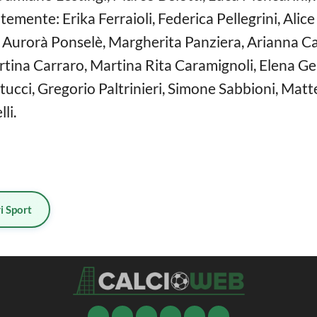
emente: Erika Ferraioli, Federica Pellegrini, Alic
, Aurorà Ponselè, Margherita Panziera, Arianna Casti
artina Carraro, Martina Rita Caramignoli, Elena G
ucci, Gregorio Paltrinieri, Simone Sabbioni, Matte
li.
i Sport