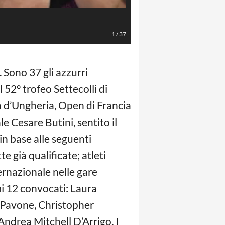
lapresse
1
/
37
 Sono 37 gli azzurri
l 52° trofeo Settecolli di
en d’Ungheria, Open di Francia
e Cesare Butini, sentito il
in base alle seguenti
e già qualificate; atleti
ernazionale nelle gare
imi 12 convocati: Laura
co Pavone, Christopher
ndrea Mitchell D’Arrigo. I