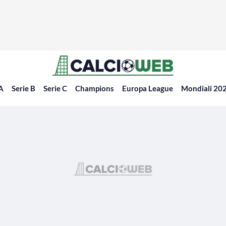
 A
Serie B
Serie C
Champions
Europa League
Mondiali 20