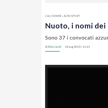
CALCIOWEB
»
ALTRI SPORT
Nuoto, i nomi dei
Sono 37 i convocati azzur
di
Rita Caridi
14 Lug 2015 | 11:21