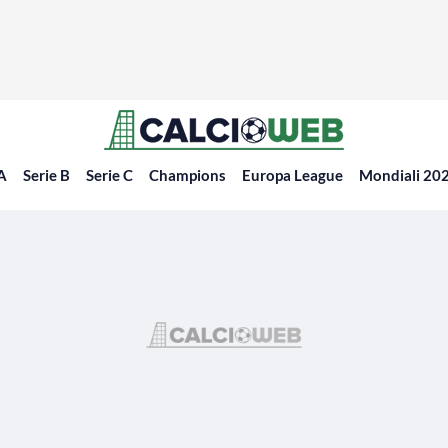
 A
Serie B
Serie C
Champions
Europa League
Mondiali 20