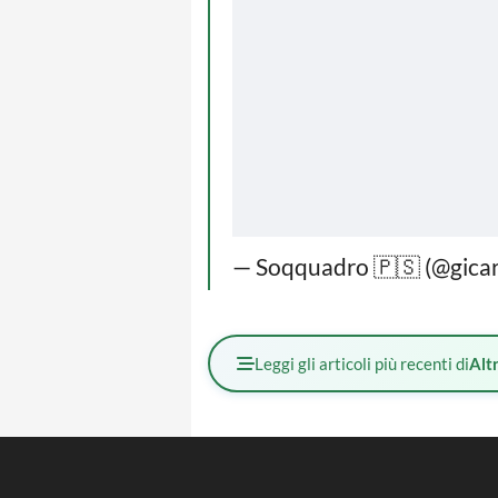
— Soqquadro 🇵🇸 (@gicar
Leggi gli articoli più recenti di
Altr