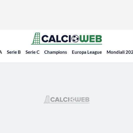
 A
Serie B
Serie C
Champions
Europa League
Mondiali 20