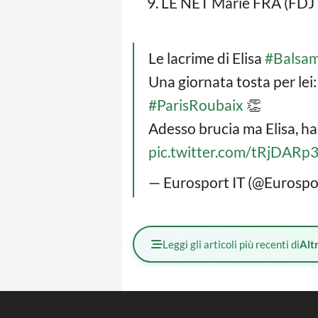
LE NET Marie FRA (FDJ 
Le lacrime di Elisa
#Balsa
Una giornata tosta per lei:
#ParisRoubaix
👏
Adesso brucia ma Elisa, ha
pic.twitter.com/tRjDARp
— Eurosport IT (@Eurospo
Leggi gli articoli più recenti di
Altr