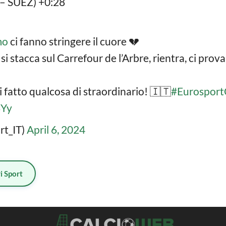
– SUEZ) +0:28
mo
ci fanno stringere il cuore 💔
 si stacca sul Carrefour de l’Arbre, rientra, ci prov
i fatto qualcosa di straordinario! 🇮🇹
#Eurospor
3Yy
rt_IT)
April 6, 2024
i Sport