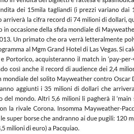
endita dei 15mila tagliandi (i prezzi variano dai 
o arriverà la cifra record di 74 milioni di dollari, 
no in occasione della sfida mondiale di Mayweath
2013. Un primato che ora verrà letteralmente polv
rogramma al Mgm Grand Hotel di Las Vegas. Si calc
 Portorico, acquisteranno il match in ‘pay-per-vi
ndo così anche il record di audience dei 2,4 milio
ch mondiale del solito Mayweather contro Oscar De
anno aggiunti i 35 milioni di dollari che arrivera
o del mondo. Altri 5,6 milioni li pagherà il ‘main 
a con la rivale Corona. Insomma Mayweather-Pa
vi, le super borse che andranno ai due pugili: 120 mil
5 milioni di euro) a Pacquiao.