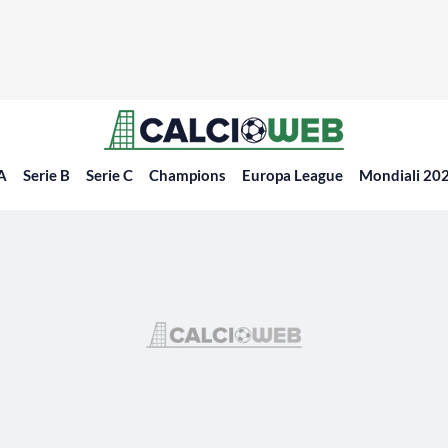
 A
Serie B
Serie C
Champions
Europa League
Mondiali 20