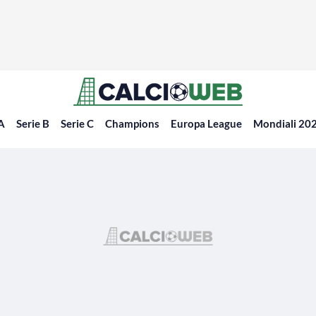
 A
Serie B
Serie C
Champions
Europa League
Mondiali 20