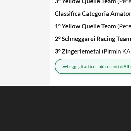
3° Yellow Quelle Team
(Pet
Classifica Categoria Amator
1° Yellow Quelle Team
(Pet
2° Schneggarei Racing Tea
3° Zingerlemetal
(Pirmin K
Leggi gli articoli più recenti di
Altr