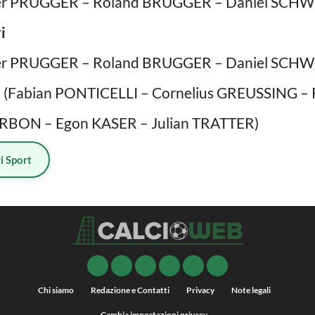
er PRUGGER – Roland BRUGGER – Daniel SCH
i
er PRUGGER – Roland BRUGGER – Daniel SCH
m
(Fabian PONTICELLI – Cornelius GREUSSING –
ARBON – Egon KASER – Julian TRATTER)
i Sport
Chi siamo
Redazione e Contatti
Privacy
Note legali
Cambia impostazioni privacy