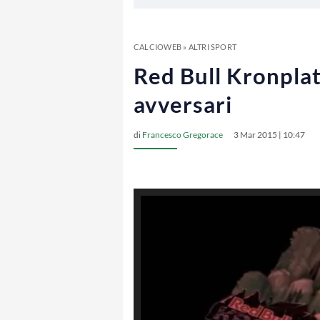
CALCIOWEB
»
ALTRI SPORT
Red Bull Kronplat
avversari
di
Francesco Gregorace
3 Mar 2015 | 10:47