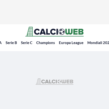
 A
Serie B
Serie C
Champions
Europa League
Mondiali 20