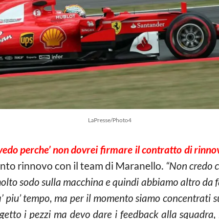
LaPresse/Photo4
edo perche’ non dovrei firmare il contratto di rinnov
nto rinnovo con il team di Maranello.
“Non credo ch
lto sodo sulla macchina e quindi abbiamo altro da f
a’ piu’ tempo, ma per il momento siamo concentrati s
getto i pezzi ma devo dare i feedback alla squadra, 