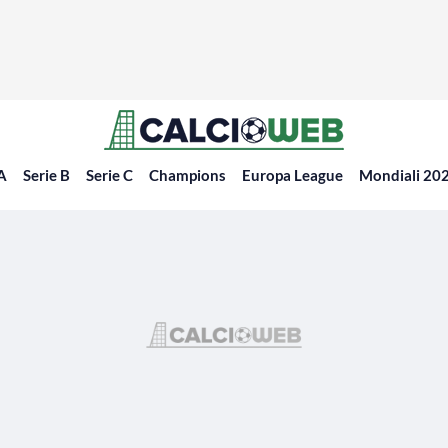
 A
Serie B
Serie C
Champions
Europa League
Mondiali 20