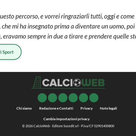
esto percorso, e vorrei ringraziarli tutti, oggi e come
li, che mi ha insegnato prima a diventare un uomo, po
 eravamo sempre in due a tirare e prendere quelle st
i Sport
Chi siamo
Redazione e Contatti
Privacy
Note legali
Cambia impostazioni privacy
© 2026
CalcioWeb
- Editore Socedit srl - P.iva/CF 02901400800