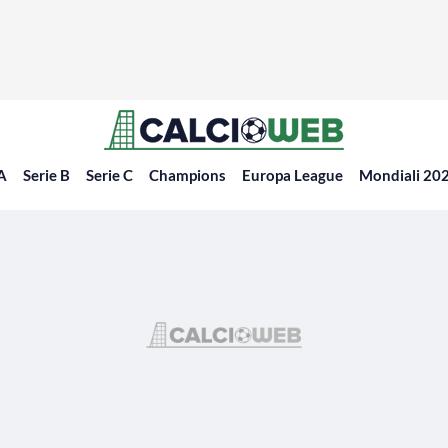
 A
Serie B
Serie C
Champions
Europa League
Mondiali 20