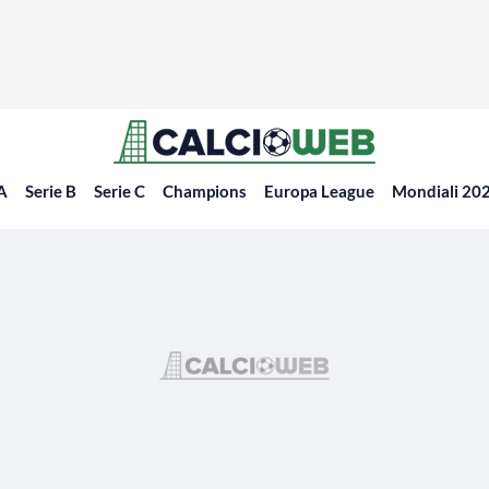
 A
Serie B
Serie C
Champions
Europa League
Mondiali 20