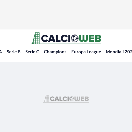
 A
Serie B
Serie C
Champions
Europa League
Mondiali 20