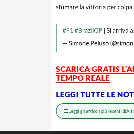
sfumare la vittoria per colp
#F1
#BrazilGP
| Si arriva 
— Simone Peluso (@simon
SCARICA GRATIS L’
A
TEMPO REALE
LEGGI TUTTE LE NO
Leggi gli articoli più recenti di
Altr