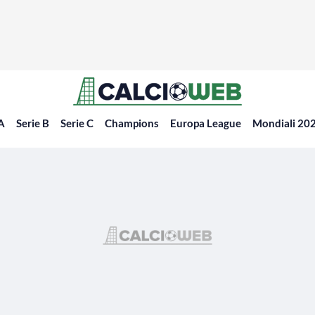
 A
Serie B
Serie C
Champions
Europa League
Mondiali 20