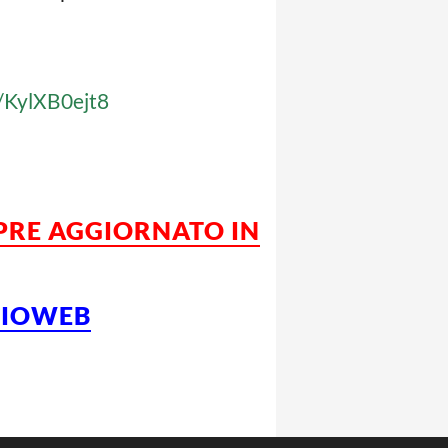
m/KylXB0ejt8
MPRE AGGIORNATO IN
LCIOWEB