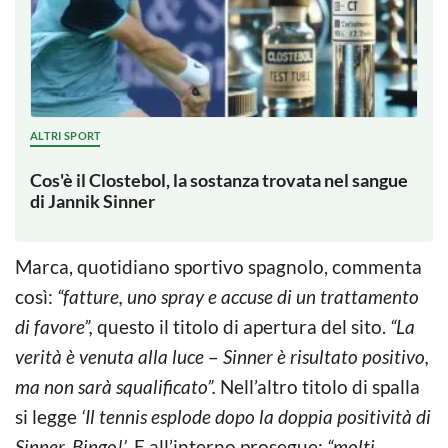
ALTRI SPORT
Cos'è il Clostebol, la sostanza trovata nel sangue
di Jannik Sinner
Marca, quotidiano sportivo spagnolo, commenta
così:
“fatture, uno spray e accuse di un trattamento
di favore”,
questo il titolo di apertura del sito.
“La
verità è venuta alla luce
–
Sinner è risultato positivo,
ma non sarà squalificato”.
Nell’altro titolo di spalla
si legge
‘Il tennis esplode dopo la doppia positività di
Sinner. Bingo!’.
E all’interno prosegue:
“molti