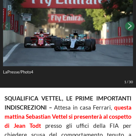
LaPresse/Photo4
L
1
/
30
SQUALIFICA VETTEL, LE PRIME IMPORTANTI
INDISCREZIONI –
Attesa in casa Ferrari,
questa
mattina Sebastian Vettel si presenterà al cospetto
di Jean Todt
presso gli uffici della FIA per
chiedere scusa del comportamento tenuto a