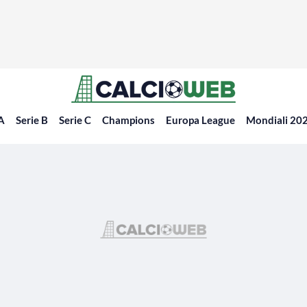
 A
Serie B
Serie C
Champions
Europa League
Mondiali 20