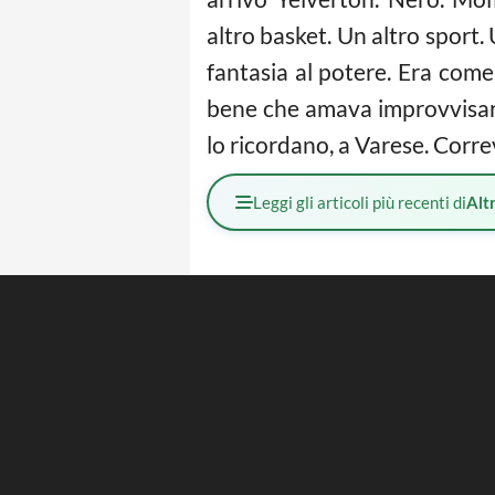
altro basket. Un altro sport
fantasia al potere. Era com
bene che amava improvvisarc
lo ricordano, a Varese. Corr
Leggi gli articoli più recenti di
Altr