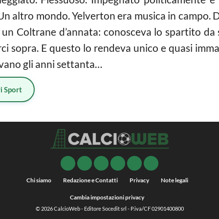
. Un altro mondo. Yelverton era musica in campo. 
e un Coltrane d’annata: conosceva lo spartito da 
i sopra. E questo lo rendeva unico e quasi immarc
evano gli anni settanta…
i Sport
Chi siamo
Redazione e Contatti
Privacy
Note legali
Cambia impostazioni privacy
© 2026
CalcioWeb
- Editore Socedit srl - P.iva/CF 02901400800