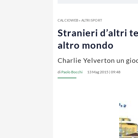
CALCIOWEB
»
ALTRI SPORT
Stranieri d’altri 
altro mondo
Charlie Yelverton un gio
di
Paolo Bocchi
13 Mag 2015 | 09:48