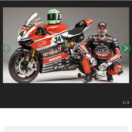
1
/
3