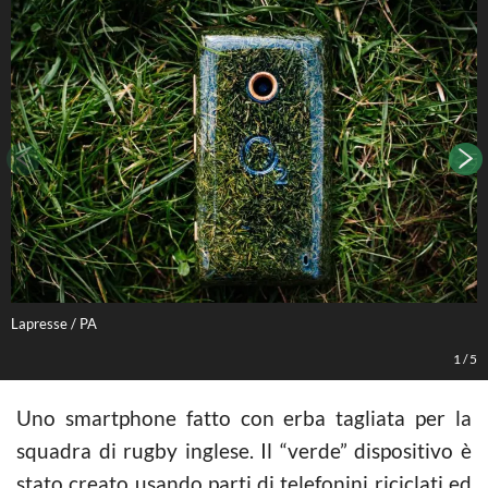
Lapresse / PA
L
1
/
5
Uno smartphone fatto con erba tagliata per la
squadra di rugby inglese. Il “verde” dispositivo è
stato creato usando parti di telefonini riciclati ed