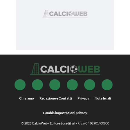
Chi siamo
Redazione e Contatti
Privacy
Note legali
Cambia impostazioni privacy
© 2026
CalcioWeb
- Editore Socedit srl - P.iva/CF 02901400800