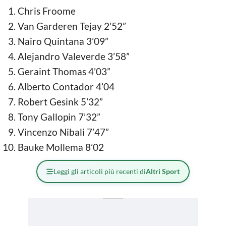
Chris Froome
Van Garderen Tejay 2’52”
Nairo Quintana 3’09”
Alejandro Valeverde 3’58”
Geraint Thomas 4’03”
Alberto Contador 4’04
Robert Gesink 5’32”
Tony Gallopin 7’32”
Vincenzo Nibali 7’47”
Bauke Mollema 8’02
Leggi gli articoli più recenti di
Altri Sport