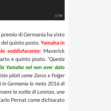
LaPresse/EXPA
1
/
30
n premio di Germania ha visto
 del quinto posto.
Yamaha in
le soddisfacente:
Maverick
uarto e quinto posto.
“Questa
ella Yamaha nel non aver dato
isto piloti come Zarco e Folger
ati in Germania la moto 2016 di
essere la scelta di Lorenzo, una
Carlo Pernat come dichiarato