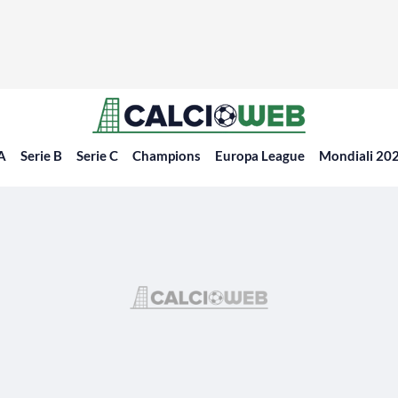
 A
Serie B
Serie C
Champions
Europa League
Mondiali 20